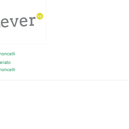
oncelli
ariato
oncelli