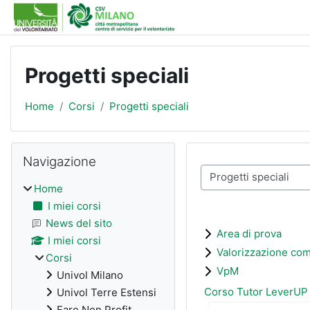
Vai al contenuto principale
Progetti speciali
Home
Corsi
Progetti speciali
Blocchi
Salta Navigazione
Navigazione
Categorie di corso
Home
I miei corsi
News del sito
Area di prova
I miei corsi
Valorizzazione co
Corsi
VpM
Univol Milano
Corso Tutor LeverUP
Univol Terre Estensi
Fare Non Profit